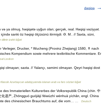
dəqiqə
 və ya olmuş, həqiqətə uyğun olan; gerçək, real. Həqiqi vəziyyət.
ində sanki öz həqiqi ölçüsünü itirmişdi. Ə. M.. // Saxta, süni,
ilinin izahlı lüğəti
cher Verleger, Drucker, * Wucheng (Provinz Zhejiang) 1580, ✝ nach
phisches Kompendium sowie mehrere textkritische Kommentare. Er
sal-Lexikon
iqi olmayan; saxta. // Yalançı, səmimi olmayan. Qeyri həqiqi dost
…
Klassik Azərbaycan ədəbiyyatında islənən ərəb və fars sözləri lüğəti
e des Immateriellen Kulturerbes der Volksrepublik China (chin. 中
guó guójiājí fēiwùzhì wénhuà yíchǎn, engl. China
lemente des chinesischen Brauchtums auf, die vom… …
Deutsch