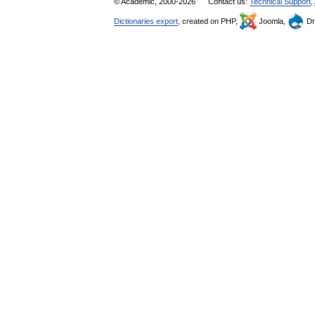
© Academic, 2000-2026
Contact us:
Technical Support
,
Dictionaries export
, created on PHP,
Joomla,
Dr