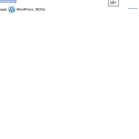
Advertising
18+
upal,
WordPress, MODx.