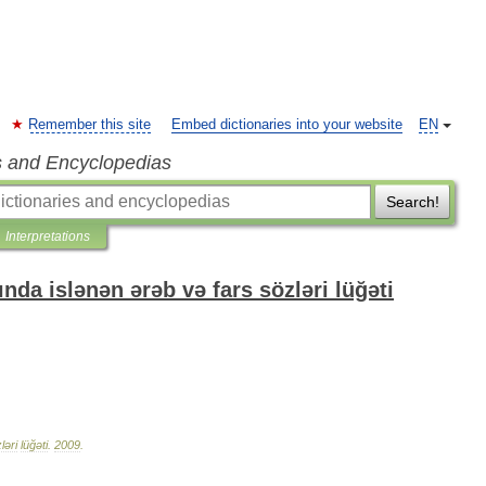
Remember this site
Embed dictionaries into your website
EN
s and Encyclopedias
Search!
Interpretations
nda islənən ərəb və fars sözləri lüğəti
ləri
lüğəti
.
2009
.