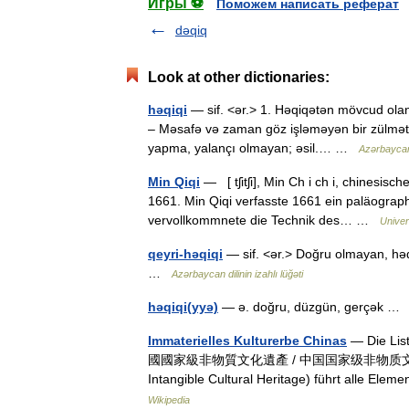
Игры ⚽
Поможем написать реферат
dəqiq
Look at other dictionaries:
həqiqi
— sif. <ər.> 1. Həqiqətən mövcud olan
– Məsafə və zaman göz işləməyən bir zülmət iç
yapma, yalançı olmayan; əsil.… …
Azərbaycan d
Min Qiqi
— [ tʃitʃi], Min Ch i ch i, chinesis
1661. Min Qiqi verfasste 1661 ein paläogra
vervollkommnete die Technik des… …
Univer
qeyri-həqiqi
— sif. <ər.> Doğru olmayan, həq
…
Azərbaycan dilinin izahlı lüğəti
həqiqi(yyə)
— ə. doğru, düzgün, gerçək 
Immaterielles Kulturerbe Chinas
— Die List
國國家級非物質文化遺產 / 中国国家级非物质文化遗产, Zhōng
Intangible Cultural Heritage) führt alle E
Wikipedia