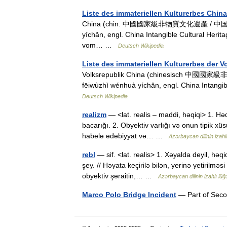
Liste des immateriellen Kulturerbes Chin
China (chin. 中國國家級非物質文化遺產 / 中国国家
yíchǎn, engl. China Intangible Cultural Herit
vom… …
Deutsch Wikipedia
Liste des immateriellen Kulturerbes der V
Volksrepublik China (chinesisch 
fēiwùzhì wénhuà yíchǎn, engl. China Intangi
Deutsch Wikipedia
realizm
— <lat. realis – maddi, həqiqi> 1. Həqi
bacarığı. 2. Obyektiv varlığı və onun tipik xü
habelə ədəbiyyat və… …
Azərbaycan dilinin izahlı
rebl
— sif. <lat. realis> 1. Xəyalda deyil, hə
şey. // Həyata keçirilə bilən, yerinə yetirilmə
obyektiv şəraitin,… …
Azərbaycan dilinin izahlı lüğə
Marco Polo Bridge Incident
— Part of Seco