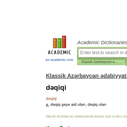
Academic Dictionarie
en-academic.com
Klassik Azərbaycan ədəbiyyatında islənən ərəb və fars sözləri lüğəti
Klassik Azərbaycan ədəbiyyatı
dəqiqi
dəqiqi
ə
.
dəqiq
şeyə
aid
olan
,
dəqiq
olan
Klassik
Azərbaycan
ədəbiyyatında
islənən
ərəb
və
fars
söz