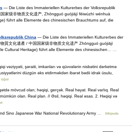
as
— Die Liste des Immateriellen Kulturerbes der Volksrepublik
级非物质文化遗产, Zhōngguó guójiājí fēiwùzhì wénhuà
age) führt alle Elemente des chinesischen Brauchtums auf, die
olksrepublik China
— Die Liste des Immateriellen Kulturerbes der
中國國家級非物質文化遺產 / 中国国家级非物质文化遗产 Zhōngguó guójiājí
ble Cultural Heritage) führt alle Elemente des chinesischen… …
qi vəziyyəti, şəraiti, imkanları və qüvvələrin nisbətini dərketmə
susiyyətlərini düzgün əks etdirməkdən ibarət bədii idrak üsulu,
 lüğəti
qiqətdə mövcud olan; həqiqi, gerçək. Real həyat. Real varlıq. Real
si mümkün olan. Real plan. // Əsil, həqiqi. Real əsas. 2. Həqiqi və
ti
nd Sino Japanese War National Revolutionary Army …
Wikipedia